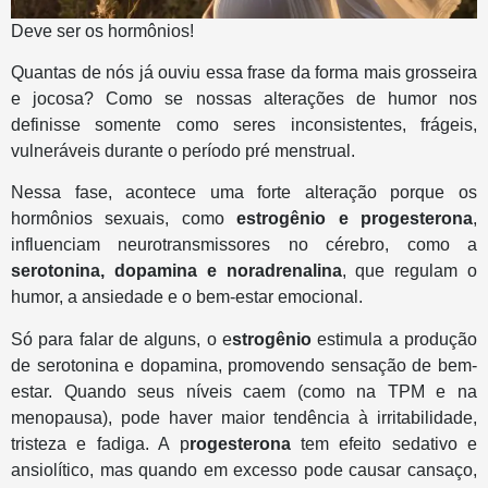
Deve ser os hormônios!
Quantas de nós já ouviu essa frase da forma mais grosseira
e jocosa? Como se nossas alterações de humor nos
definisse somente como seres inconsistentes, frágeis,
vulneráveis durante o período pré menstrual.
Nessa fase, acontece uma forte alteração porque os
hormônios sexuais, como
estrogênio e progesterona
,
influenciam neurotransmissores no cérebro, como a
serotonina, dopamina e noradrenalina
, que regulam o
humor, a ansiedade e o bem-estar emocional.
Só para falar de alguns, o e
strogênio
estimula a produção
de serotonina e dopamina, promovendo sensação de bem-
estar. Quando seus níveis caem (como na TPM e na
menopausa), pode haver maior tendência à irritabilidade,
tristeza e fadiga. A p
rogesterona
tem efeito sedativo e
ansiolítico, mas quando em excesso pode causar cansaço,