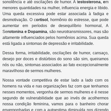
sonolência e até oscilações de humor. A t
estosterona, e
m
menores quantidades na mulher, influencia energia e libido.
Uma queda excessiva pode estar associada à fadiga e
desmotivação. O c
ortisol
, hormônio do estresse, que pode
aumentar em períodos de desequilíbrio hormonal, A
Se
rotonina e Dopamina
, são neurotransmissores, mas são
altamente influenciados pelos hormônios acima. Sua queda
está ligada a sintomas de depressão e irritabilidade.
Dessa forma, irritabilidade, oscilações de humor, cansaço,
desejo por doces e distúrbios do sono são sim, queiramos
nós ou não, sintomas associados ao fato excepcionalmente
maravilhoso de sermos mulheres.
Nossa vontade competitiva de estar lado a lado com os
homens na vida e nas organizações faz com que tenhamos
nesses momentos, vergonha de sermos mulheres e é nesse
segundo de vulnerabilidade que ao invés de acolhermos
nossa condição feminina, vamos para o banheiro chorar
envergonhadas e com a autoestima diminuída nos dizendo